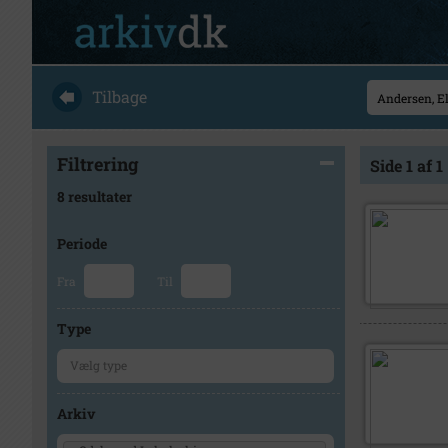
Tilbage
Filtrering
Side 1 af 1
8 resultater
Periode
Fra
Til
Type
Arkiv