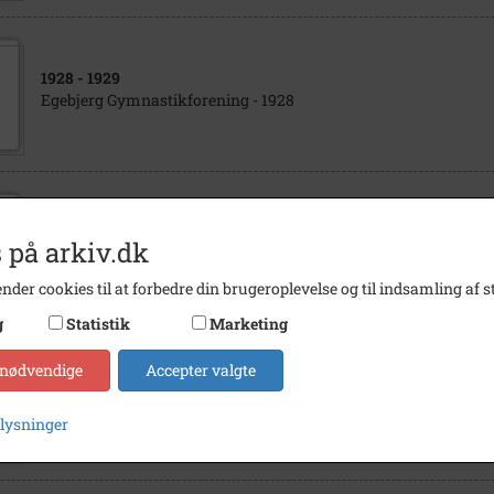
1928
- 1929
Egebjerg Gymnastikforening - 1928
1923
 på arkiv.dk
Fårevejle Højskole - sommeren 1924
nder cookies til at forbedre din brugeroplevelse og til indsamling af st
g
Statistik
Marketing
 nødvendige
Accepter valgte
1920
Vallekilde Højskole. Elevhold. Sommerhold. -
plysninger