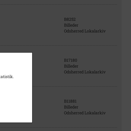
B8252
Billeder
Odsherred Lokalarkiv
B17180
Billeder
Odsherred Lokalarkiv
atistik.
B11881
Billeder
Odsherred Lokalarkiv