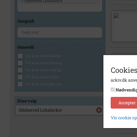
×
Odsherred Lokalarkiv
Geografi
Generelt
Vis kun med billeder
Vis kun med filmklip
Cookies
Vis kun med lydklip
Vis kun med kilder
arkiv.dk anve
Vis kun med geo-tag
Nødvendi
Dine valg
Accepter
Odsherred Lokalarkiv
Vis cookie o