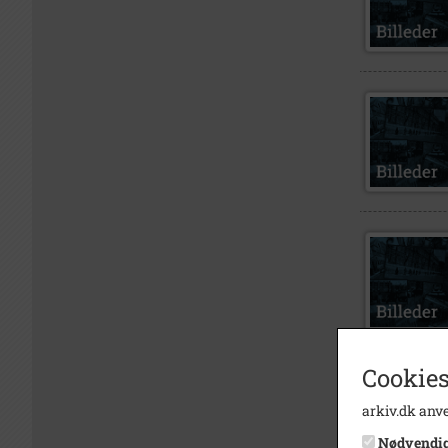
Cookies
arkiv.dk anve
Nødvendi