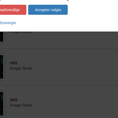
 nødvendige
Accepter valgte
plysninger
1953
Dragør skole
1953
Dragør Skole
1953
Dragør Skole