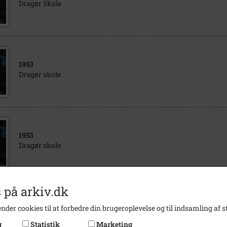
Dragør Skole
1953
Dragør skole
1953
Dragør skole
 på arkiv.dk
1953
nder cookies til at forbedre din brugeroplevelse og til indsamling af st
Dragør skole
g
Statistik
Marketing