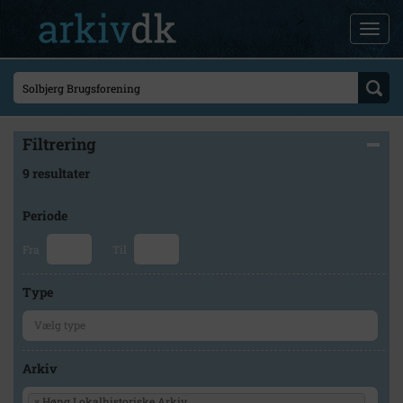
Filtrering
9 resultater
Periode
Fra
Til
Type
Arkiv
×
Høng Lokalhistoriske Arkiv