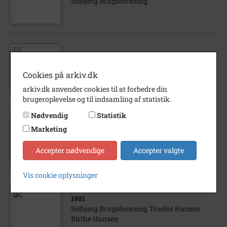
Solbjerg Brugsforening
1965
Solbjerg Brugsforening
Cookies på arkiv.dk
arkiv.dk anvender cookies til at forbedre din
brugeroplevelse og til indsamling af statistik.
Nødvendig
Statistik
1945
- 1949
Marketing
Solbjerg Råmosevej 1 Solbjergvej 36
Solbjerg Kirke Solbjerg Brugsforening
Accepter nødvendige
Accepter valgte
Vis cookie oplysninger
1981
Solbjerg Brugsforening Troelse Hansen
Birthe Hansen