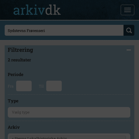
Filtrering
2 resultater
Periode
Fra
Til
Type
Arkiv
×
Stevns Lokalhistoriske Arkiv