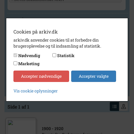
Geografi
Cookies på arkiv.dk
arkiv.dk anvender cookies til at forbedre din
Generelt
brugeroplevelse og til indsamling af statistik.
Vis kun med billeder
Nødvendig
Statistik
Vis kun med filmklip
Marketing
Vis kun med lydklip
Accepter nødvendige
Accepter valgte
Vis kun med kilder
Vis kun med geo-tag
Vis cookie oplysninger
Side 1 af 1
1900
- 1920