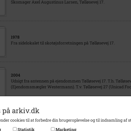
Skomager Axel Augustinus Larsen, Tølløsevej 17.
1978
Fra sidelokalet til skotøjsforretningen på Tølløsevej 17.
2004
Udsigt fra antennen på ejendommen Tølløsevej 17. T.h. Tølløsev
(Ejendomsmægler Westermann). T.v. Tølløsevej 27 (Unicad Foo
 på arkiv.dk
1970
- 1985
nder cookies til at forbedre din brugeroplevelse og til indsamling af st
Tølløsevej 17, efter at skotøjsforretningen var nedlagt.
g
Statistik
Marketing