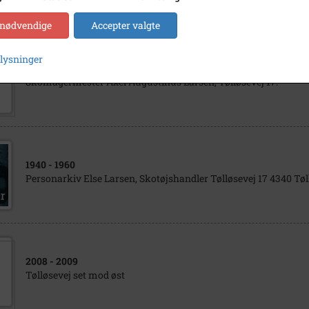
 nødvendige
Accepter valgte
plysninger
1960
- 1970
Skomagermester Axel Augustinus Larsen, Tølløsevej 17.
1940
- 1960
Personarkiv Else Larsen, Skotøjshandler Tølløsevej 17 4340 Tøl
2008
- 2009
Tølløsevej set mod øst