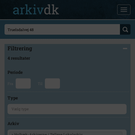
Filtrering
4 resultater
Periode
Fra
Til
Type
Arkiv
×
Holbæk-Arkiverne / Tølløse Lokalarkiv