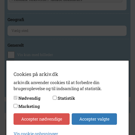
Geografi
Generelt
Vis kun med billeder
Vis kun med filmklip
Vis kun med lydklip
Cookies på arkiv.dk
Vis kun med kilder
arkiv.dk anvender cookies til at forbedre din
brugeroplevelse og til indsamling af statistik.
Vis kun med geo-tag
Nødvendig
Statistik
Marketing
Side 1 af 1
Accepter nødvendige
Accepter valgte
2008
- 2009
Vis cookie oplysninger