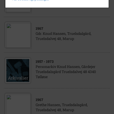
Truelsdalgård, Truelsdalvej 48, Marup
1967
Gdr. Knud Hansen, Truelsdalgård,
Truelsdalvej 48, Marup
1957
- 1973
Personarkiv Knud Hansen, Gårdejer
Truelsdalsgård Truelsdalvej 48 4340
Tølløse
1967
Grethe Hansen, Truelsdalsgård,
Truelsdalvej 48, Marup