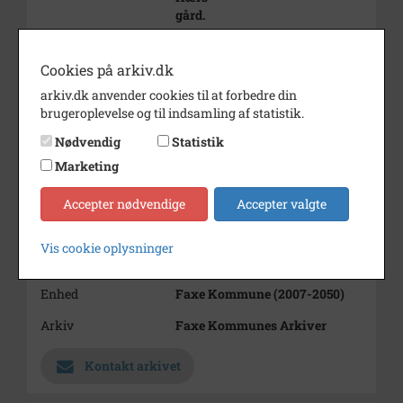
gård.
Cookies på arkiv.dk
arkiv.dk anvender cookies til at forbedre din
Affotograferet i juli 2000.
brugeroplevelse og til indsamling af statistik.
Årstal
1918
Nødvendig
Statistik
Marketing
Dateringsnote
1918
Fotograf
Ukendt
Accepter nødvendige
Accepter valgte
Se på kort
Vis cookie oplysninger
Type
Kommune (1970-2050)
Enhed
Faxe Kommune (2007-2050)
Arkiv
Faxe Kommunes Arkiver
Kontakt arkivet