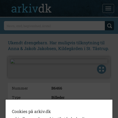
Ukendt drengebarn. Har muligvis tilknytning til
Anna & Jakob Jakobsen, Kildegården i St. Tåstrup.
Nummer
B6466
Type
Billeder
Beskrivelse
Ukendt drengebarn.
Cookies på arkiv.dk
Har muligvis tilknytning til