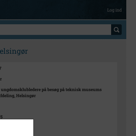
Log ind
elsingør
7
r
 ungdomsklubledere på besøg på teknisk museums
afdeling, Helsingør
75
n Rubæk Hansen