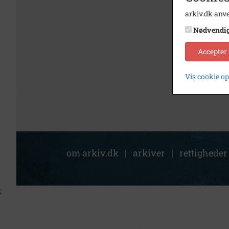
arkiv.dk anve
Nødvendi
Accepter
Vis cookie o
om arkiv.dk
|
arkiver
|
rettigheder
;