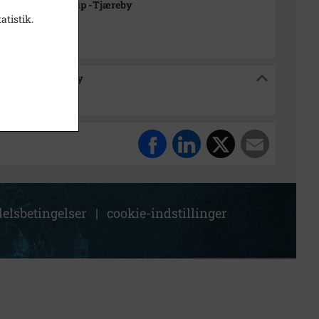
rkivet Alsønderup -Tjæreby
atistik.
sønderup -Tjæreby
elsbetingelser
|
cookie-indstillinger