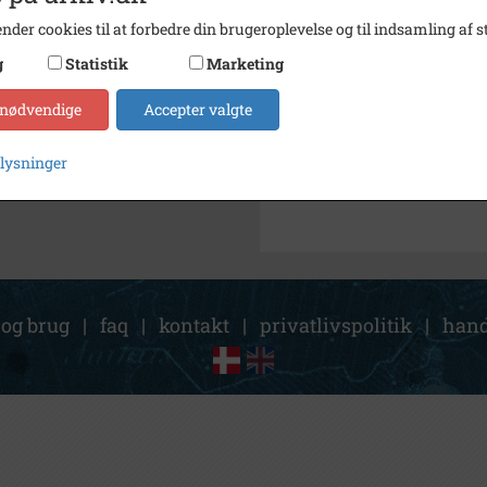
Arkiv
Lokala
nder cookies til at forbedre din brugeroplevelse og til indsamling af st
Kontakt arkivet
g
Statistik
Marketing
 nødvendige
Accepter valgte
Søg videre i Lokalarkivet Al
Polske ungdomsklubledere
plysninger
 og brug
|
faq
|
kontakt
|
privatlivspolitik
|
hand