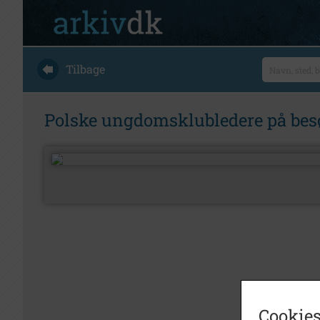
Tilbage
Polske ungdomsklubledere på besø
Cookies