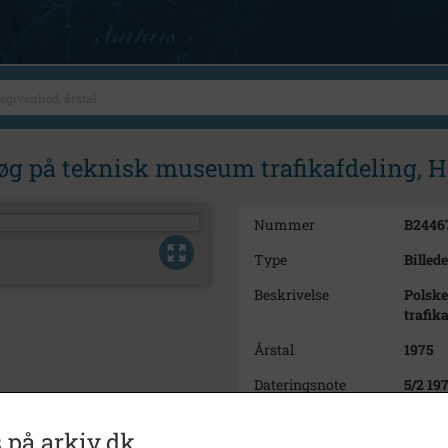
g på teknisk museum trafikafdeling, H
Nummer
B2446
Type
Billede
Beskrivelse
Polske
trafik
Årstal
1975
Dateringsnote
5/2 19
Fotograf
Jørge
 på arkiv.dk