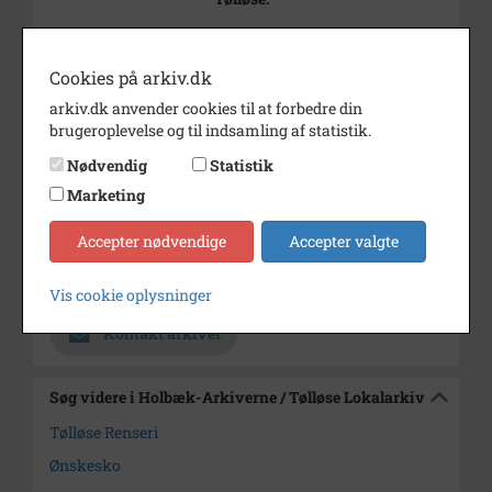
Her havde gennem mange år
Ønskesko
Cookies på arkiv.dk
(med tilhørende renseri) til
arkiv.dk anvender cookies til at forbedre din
huse.
brugeroplevelse og til indsamling af statistik.
Periode
1980 - 1990
Nødvendig
Statistik
Dateringsnote
udateret
Marketing
Fotograf
Anker Hansen
Accepter nødvendige
Accepter valgte
Arkiv
Holbæk-Arkiverne / Tølløse
Lokalarkiv
Vis cookie oplysninger
Kontakt arkivet
Søg videre i Holbæk-Arkiverne / Tølløse Lokalarkiv
Tølløse Renseri
Ønskesko