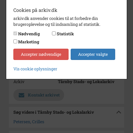
Periode
1875 - 1878
Cookies på arkiv.dk
Dateringsnote
Skønnet
arkiv.dk anvender cookies til at forbedre din
Tidligere sat til 1880-1890
brugeroplevelse og til indsamling af statistik.
Fotograf
Chr. Christensen
Nødvendig
Statistik
Materiale
s/h positiv
Marketing
Se på kort
Accepter nødvendige
Accepter valgte
Type
Kommune (1970-2050)
Vis cookie oplysninger
Enhed
Tårnby Kommune (2007-2050)
Arkiv
Tårnby Stads- og Lokalarkiv
Kontakt arkivet
Søg videre i Tårnby Stads- og Lokalarkiv
Petersen, Crilles