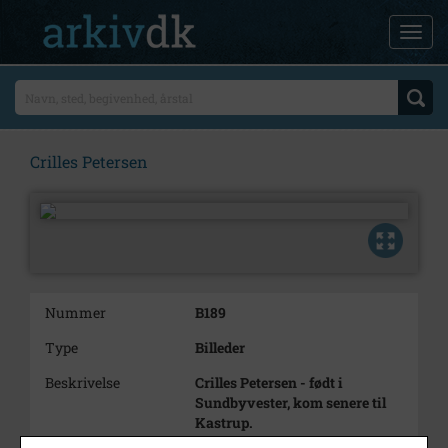
Crilles Petersen
Nummer
B189
Type
Billeder
Beskrivelse
Crilles Petersen - født i
Sundbyvester, kom senere til
Kastrup.