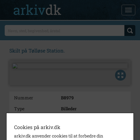
Skilt på Tølløse Station.
Nummer
B8979
Type
Billeder
Beskrivelse
Skilt på Tølløse Station.
Cookies på arkiv.dk
Periode
1944 - 1950
arkiv.dk anvender cookies til at forbedre din