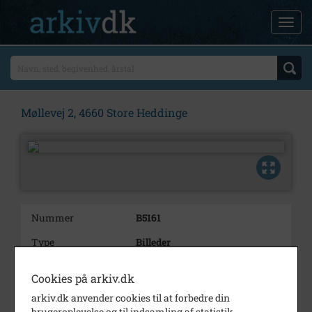
Møllevej 2, 4660 Store Heddinge
Nummer
B5161
Type
Billeder
Beskrivelse
Møllevej 2, 4660 Store Heddinge
Cookies på arkiv.dk
Periode
1930 - 1935
arkiv.dk anvender cookies til at forbedre din
brugeroplevelse og til indsamling af statistik.