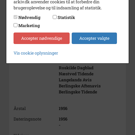
arkiv.dk anvender cookies til at forbedre din
brugeroplevelse og til indsamling af statistik.
Nødvendig
Statistik
Marketing
Accepter nødvendige
Accepter valgte
Vis cookie oplysninger
Bemærkning
Samme emne behandles i flg.
aviser:
Roskilde Dagblad
Næstved Tidende
Langelands Avis
Berlingske Aftenavis
Berlingske Tidende
Årstal
1956
Dateringsnote
1956
-