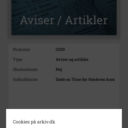
Nummer
G259
Type
Aviser og artikler
Illustrationer
Nej
Indholdsnote
Døde en Time før Hæderen kom
Cookies på arkiv.dk