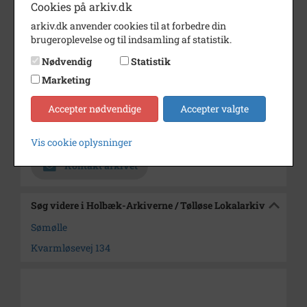
Cookies på arkiv.dk
Til højre, nærmest gemt bag
huset, ses laden.
arkiv.dk anvender cookies til at forbedre din
brugeroplevelse og til indsamling af statistik.
Årstal
2007
Nødvendig
Statistik
Dateringsnote
2007
Marketing
Fotograf
Lausen, Tølløse
Accepter nødvendige
Accepter valgte
Arkiv
Holbæk-Arkiverne / Tølløse
Lokalarkiv
Vis cookie oplysninger
Kontakt arkivet
Søg videre i Holbæk-Arkiverne / Tølløse Lokalarkiv
Sømølle
Kvarmløsevej 134