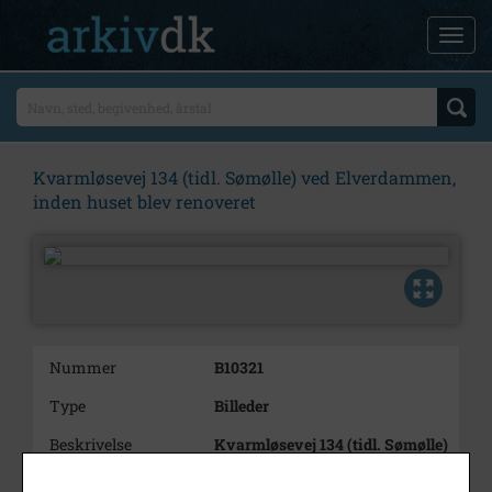
Kvarmløsevej 134 (tidl. Sømølle) ved Elverdammen,
inden huset blev renoveret
Nummer
B10321
Type
Billeder
Beskrivelse
Kvarmløsevej 134 (tidl. Sømølle)
ved Elverdammen, inden huset
blev renoveret.