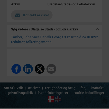
Arkiv
Slagelse Stads- og Lokalarkiv
Kontakt arkivet
Søg videre i Slagelse Stads- og Lokalarkiv
Tauber, Johannes Henrik Georg f.9.12.1827-d.24.10.1892
redaktør, folketingsmand
om arkiv.dk
|
arkiver
|
rettigheder og brug
|
faq
|
kontakt
|
privatlivspolitik
|
handelsbetingelser
|
cookie-indstillinger