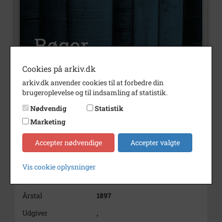
Cookies på arkiv.dk
arkiv.dk anvender cookies til at forbedre din
brugeroplevelse og til indsamling af statistik.
Nummer
S152
Nødvendig
Statistik
Type
Bøger
Marketing
Illustrationer
Nej
Accepter nødvendige
Accepter valgte
Indholdsnote
Vis cookie oplysninger
27.6.1897
1897 1897
Årstal
1897
Udgiver
,