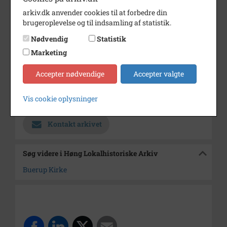
arkiv.dk anvender cookies til at forbedre din
Dateringsnote
1962
brugeroplevelse og til indsamling af statistik.
Fotograf
Nørby
Nødvendig
Statistik
Se på kort
Marketing
Type
Sogn (1000-2050)
Accepter nødvendige
Accepter valgte
Enhed
Buerup Sogn (1921-2050)
Vis cookie oplysninger
Arkiv
Høng Lokalhistoriske Arkiv
Kontakt arkivet
Søg videre i Høng Lokalhistoriske Arkiv
Buerup Kirke