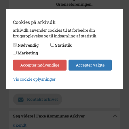
Grænseforeningen.
(tilstedeværende ukendte)
Cookies på arkiv.dk
Årstal
2000
arkiv.dk anvender cookies til at forbedre din
brugeroplevelse og til indsamling af statistik.
Dateringsnote
13.02.2000
Nødvendig
Statistik
Fotograf
Ukendt
Marketing
Se på kort
Accepter nødvendige
Accepter valgte
Type
Sogn (1000-2050)
Enhed
Haslev Sogn (1000-2050)
Vis cookie oplysninger
Arkiv
Faxe Kommunes Arkiver
Kontakt arkivet
Søg videre i Faxe Kommunes Arkiver
ukendt