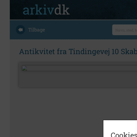
Tilbage
Antikvitet fra Tindingevej 10 Ska
Cookies