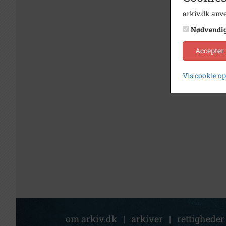
arkiv.dk anve
Nødvendi
Accepter
Vis cookie o
om arkiv.dk
|
arkiver
|
rettigheder