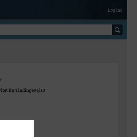
Log ind
r
itet fra Tindingevej 10
t