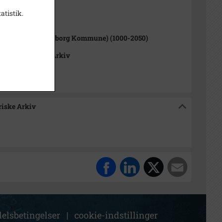
atistik.
1000-2050)
rup Sogn (Kalundborg Kommune) (1000-2050)
okalhistoriske Arkiv
riske Arkiv
elsbetingelser
|
cookie-indstillinger