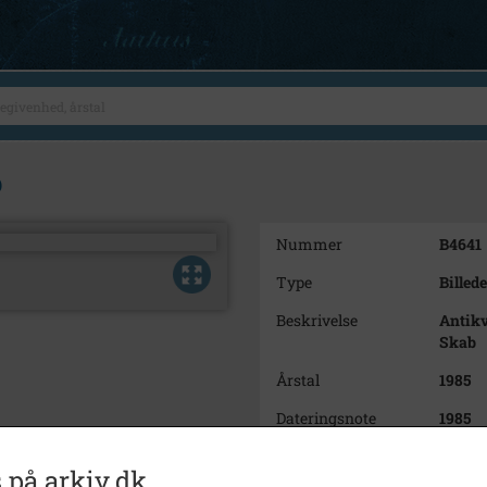
b
Nummer
B4641
Type
Billede
Beskrivelse
Antikv
Skab
Årstal
1985
Dateringsnote
1985
Fotograf
Ukend
 på arkiv.dk