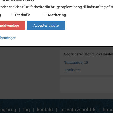
Se på kort
nder cookies til at forbedre din brugeroplevelse og til indsamling af st
Type
Sogn (
g
Statistik
Marketing
Enhed
Finde
 nødvendige
Accepter valgte
Arkiv
Høng L
plysninger
Kontakt arkivet
Søg videre i Høng Lokalhisto
Tindingevej 10
Antikvitet
 og brug
|
faq
|
kontakt
|
privatlivspolitik
|
hand