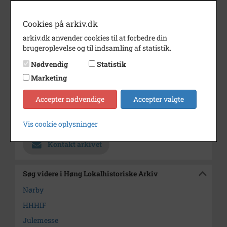
Årstal
1953
Dateringsnote
1953
Cookies på arkiv.dk
arkiv.dk anvender cookies til at forbedre din
Fotograf
Nørby
brugeroplevelse og til indsamling af statistik.
Se på kort
Nødvendig
Statistik
Type
Sogn (1000-2050)
Marketing
Enhed
Finderup Sogn (Kalundborg
Accepter nødvendige
Accepter valgte
Kommune) (1000-2050)
Arkiv
Høng Lokalhistoriske Arkiv
Vis cookie oplysninger
Kontakt arkivet
Søg videre i Høng Lokalhistoriske Arkiv
Nørby
HHHIF
Julemesse