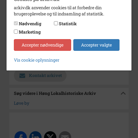
arkiv.dk anvender cookies til at forbedre din
Årstal
1000
brugeroplevelse og til indsamling af statistik.
Fotograf
Ukendt
Nødvendig
Statistik
Se på kort
Marketing
Type
Sogn (1000-2050)
Accepter nødvendige
Accepter valgte
Enhed
Gierslev Sogn (1000-2050)
Vis cookie oplysninger
Arkiv
Høng Lokalhistoriske Arkiv
Kontakt arkivet
Søg videre i Høng Lokalhistoriske Arkiv
Løve by