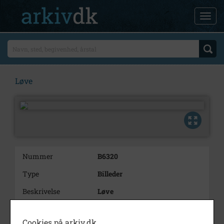
Løve
Nummer
B6320
Type
Billeder
Beskrivelse
Løve
Bemærkning
Dette kort er fremkommet ved et
kædebrev.
Cookies på arkiv.dk