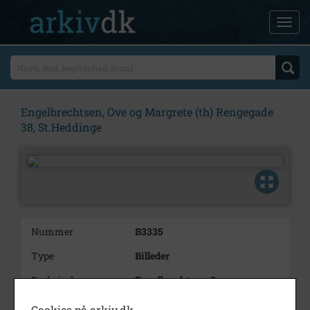
Engelbrechtsen, Ove og Margrete (th) Rengegade
38, St.Heddinge
Nummer
B3335
Type
Billeder
Beskrivelse
Engelbrechtsen, Ove og
Margrete (th)
Rengegade 38, St.Heddinge
Cookies på arkiv.dk