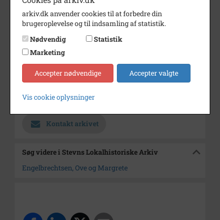
arkiv.dk anvender cookies til at forbedre din
Periode
1940 - 1970
brugeroplevelse og til indsamling af statistik.
Dateringsnote
Ukendt
Nødvendig
Statistik
Fotograf
Ukendt
Marketing
Størrelse
24 x 18 cm
Accepter nødvendige
Accepter valgte
Materiale
s/h positiv
Vis cookie oplysninger
Arkiv
Stevns Lokalhistoriske Arkiv
Kontakt arkivet
Søg videre i Stevns Lokalhistoriske Arkiv
Engelbrechtsen, Ove og Margrete