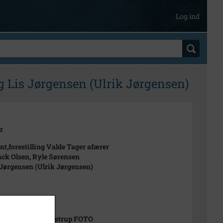
Log ind
og Lis Jørgensen (Ulrik Jørgensen)
r
ant,forestilling Valde Tager afærer
ck Olsen, Ryle Sørensen
 Jørgensen (Ulrik Jørgensen)
trup, Olaf, Staunstrup FOTO