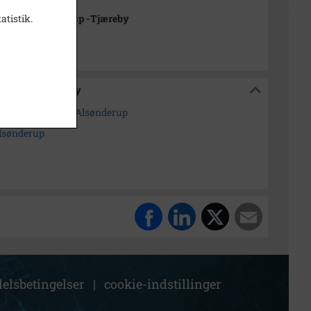
atistik.
rkivet Alsønderup -Tjæreby
sønderup -Tjæreby
a. Ulrik Jørgensen Alsønderup
Alsønderup
elsbetingelser
|
cookie-indstillinger