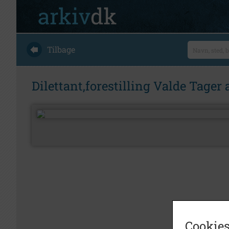
Tilbage
Dilettant,forestilling Valde Tage
Cookies