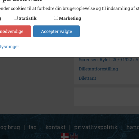
nder cookies til at forbedre din brugeroplevelse og til indsamling af st
Arkiv
Lokala
g
Statistik
Marketing
Kontakt arkivet
 nødvendige
Accepter valgte
Søg videre i Lokalarkivet Al
plysninger
Jørgensen, Lis f.9/12 1938 d.
Sørensen, Ryle f. 20/9 1922 i 
Dilletantforestilling
Dilettant
 og brug
|
faq
|
kontakt
|
privatlivspolitik
|
hand