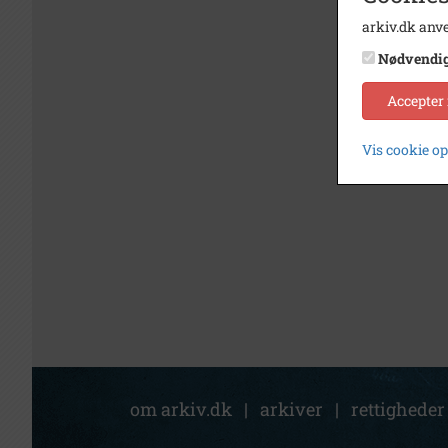
arkiv.dk anve
Nødvendi
Accepter
Vis cookie o
om arkiv.dk
|
arkiver
|
rettigheder