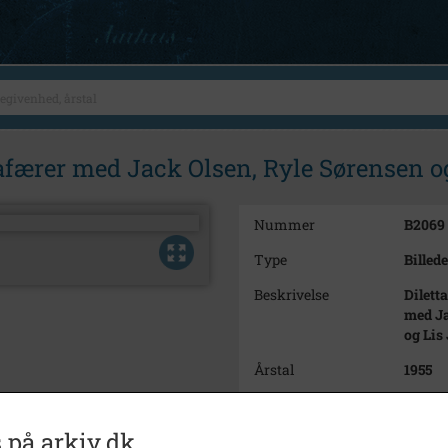
r afærer med Jack Olsen, Ryle Sørensen 
Nummer
B2069
Type
Billede
Beskrivelse
Dilett
med Ja
og Lis
Årstal
1955
Dateringsnote
1955
 på arkiv.dk
Fotograf
Stauns