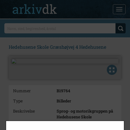
Hedehusene Skole Græshøjvej 4 Hedehusene
Nummer
B19764
Type
Billeder
Beskrivelse
Sprog- og motorikgruppen på
Hedehusene Skole
Græshøjvej 4
Hedehusene