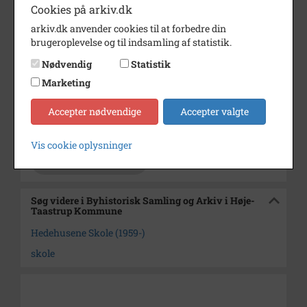
Cookies på arkiv.dk
Årstal
1996
arkiv.dk anvender cookies til at forbedre din
brugeroplevelse og til indsamling af statistik.
Dateringsnote
15. August 1996
Nødvendig
Statistik
Fotograf
Michael Wimmelmann.
Marketing
Se på kort
Accepter nødvendige
Accepter valgte
Arkiv
Byhistorisk Samling og Arkiv i
Høje-Taastrup Kommune
Vis cookie oplysninger
Kontakt arkivet
Søg videre i Byhistorisk Samling og Arkiv i Høje-
Taastrup Kommune
Hedehusene Skole (1959-)
skole