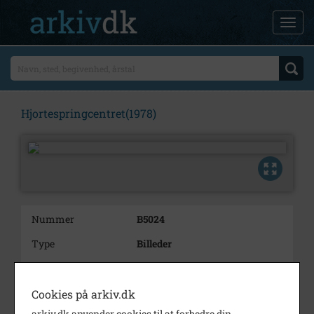
Hjortespringcentret(1978)
Nummer
B5024
Type
Billeder
Beskrivelse
Tv. Torv med Apotekudsalg
Th. HC & BC Supermarked
Cookies på arkiv.dk
Årstal
1978
arkiv.dk anvender cookies til at forbedre din