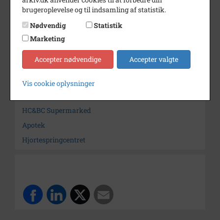
brugeroplevelse og til indsamling af statistik.
Fotograf
Ukendt
Nødvendig
Statistik
Arkiv
Herlev Kommunes Lokalarkiv
Marketing
Kontakt arkivet
Accepter nødvendige
Accepter valgte
Søg videre i Herlev Kommunes Lokalarkiv
Vis cookie oplysninger
Supermarked
HC&BC Supermarked
Apotek
Hjortespringcentret