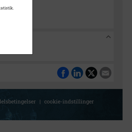
isk Arkiv Dragør
atistik.
 Dragør
elsbetingelser
|
cookie-indstillinger