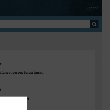
Log ind
r
ificeret person foran huset.
t
ts affotografering