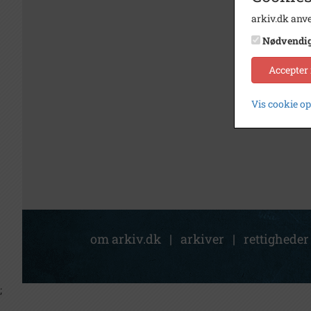
arkiv.dk anve
Nødvendi
Accepter
Vis cookie o
om arkiv.dk
|
arkiver
|
rettigheder
;