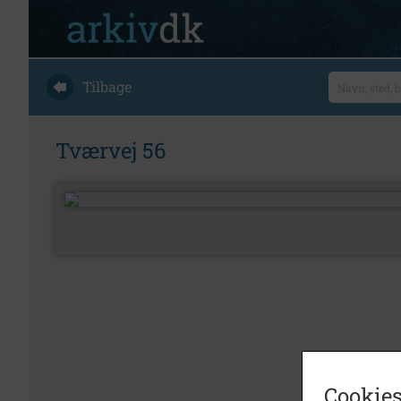
Tilbage
Tværvej 56
Cookies