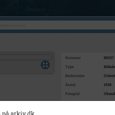
Nummer
B5337
Type
Billede
Beskrivelse
Uident
Årstal
1938
Fotograf
Ukend
Materiale
Arkive
Se på kort
 på arkiv.dk