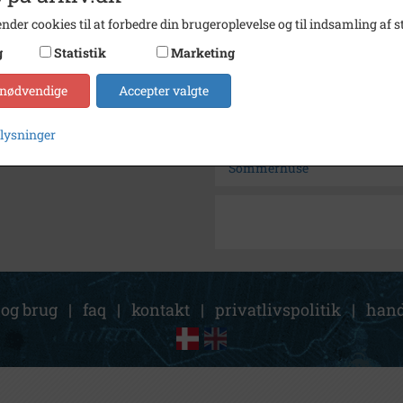
Arkiv
Histor
nder cookies til at forbedre din brugeroplevelse og til indsamling af st
g
Statistik
Marketing
Kontakt arkivet
 nødvendige
Accepter valgte
Søg videre i Historisk Arkiv
plysninger
Tværvej 56
Sommerhuse
 og brug
|
faq
|
kontakt
|
privatlivspolitik
|
hand