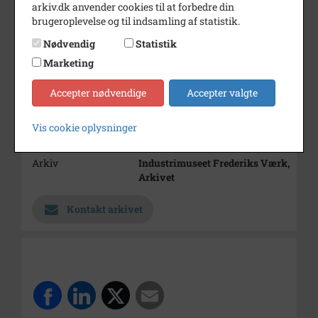
arkiv.dk anvender cookies til at forbedre din
3601 udtaget af samme serie
brugeroplevelse og til indsamling af statistik.
fotoalbums. Dette billed er
udtaget af album 1
Nødvendig
Statistik
Årstal
1940
Marketing
Dateringsnote
1940
Accepter nødvendige
Accepter valgte
Datering beror på
albumoplysninger
Vis cookie oplysninger
Fotograf
Ukendt
Arkiv
Industrimuseet Frederiks Værk,
Arkivet
Kontakt arkivet