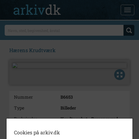
Hærens Krudtværk
Nummer
B6653
Type
Billeder
Beskrivelse
Krudtværket - Personer ved
kaffebord i forbindelse med 200
års jubilæet. Muligvis i bødker-
Cookies på arkiv.dk
og snedkerværkstedet / kontor.