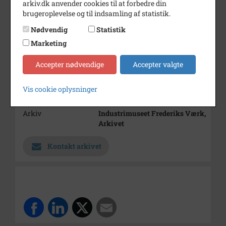
arkiv.dk anvender cookies til at forbedre din
Mænd i uniform fra hæren
brugeroplevelse og til indsamling af statistik.
Bemærkning
Fra 3. mappe om værket
Nødvendig
Statistik
Årstal
1958
Marketing
Dateringsnote
04.07.1958
Accepter nødvendige
Accepter valgte
Fotograf
Ukendt
Vis cookie oplysninger
Størrelse
13x18 cm
Arkiv
Industrimuseet Frederiks Værk,
Arkivet
Kontakt arkivet