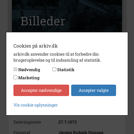
Cookies på arkiv.dk
Nummer
B2265
arkiv.dk anvender cookies til at forbedre din
brugeroplevelse og til indsamling af statistik.
Type
Billeder
Nødvendig
Statistik
Beskrivelse
Lise Mejlstrup, Nyvej 38, Meløse
Marketing
Bemærkning
Lise Mejlstrup var
bakkesangerinde og ejede Den
Accepter nødvendige
Accepter valgte
hvide hest på Dyrehavsbakken
sammen med sin mand
Vis cookie oplysninger
Årstal
1972
Dateringsnote
27.7.1972
Fotograf
Jørgen Rubæk Hansen