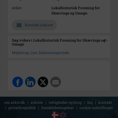
Arkiv
Lokalhistorisk Forening for
Skævinge og Omegn
Kontakt arkivet
Søg videre i Lokalhistorisk Forening for Skævinge og
Omegn
Mejlstrup, Lise, Bakkesangerinde
om arkiv.dk
|
arkiver
|
rettigheder og brug
|
faq
|
kontakt
|
privatlivspolitik
|
handelsbetingelser
|
cookie-indstillinger