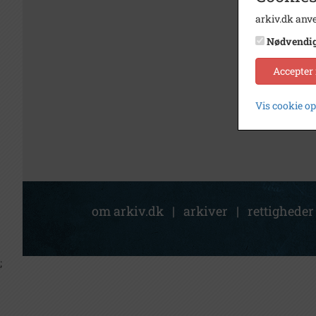
arkiv.dk anve
Nødvendi
Accepter
Vis cookie o
om arkiv.dk
|
arkiver
|
rettigheder
;