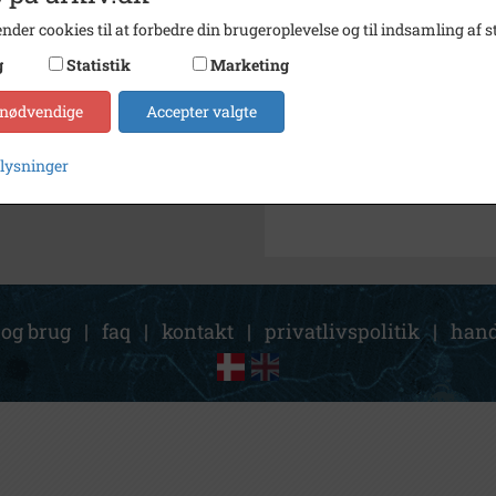
Arkiv
SIFA I
nder cookies til at forbedre din brugeroplevelse og til indsamling af st
Kontakt arkivet
g
Statistik
Marketing
 nødvendige
Accepter valgte
Søg videre i SIFA Idrætshist
AFF
plysninger
 og brug
|
faq
|
kontakt
|
privatlivspolitik
|
hand