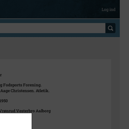
Log ind
r
g Fodsports Forening.
Aage Christensen. Atletik.
 1950
Vrønrud Vesterbro Aalborg
cm