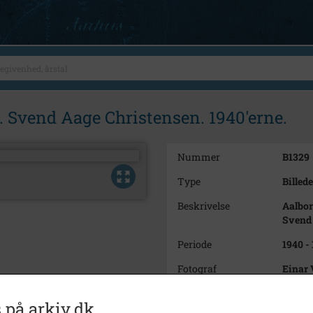
. Svend Aage Christensen. 1940'erne.
Nummer
B1329
Type
Billede
Beskrivelse
Aalbor
Svend 
Periode
1940 -
Fotograf
Einar 
Størrelse
10x7 
 på arkiv.dk