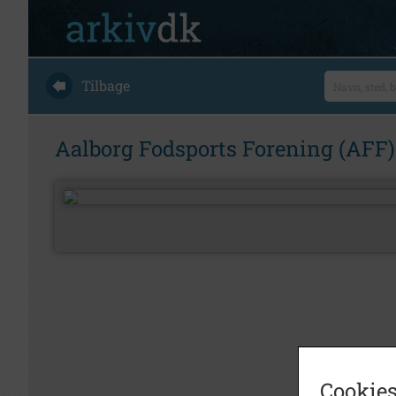
Tilbage
Aalborg Fodsports Forening (AFF)
Cookies