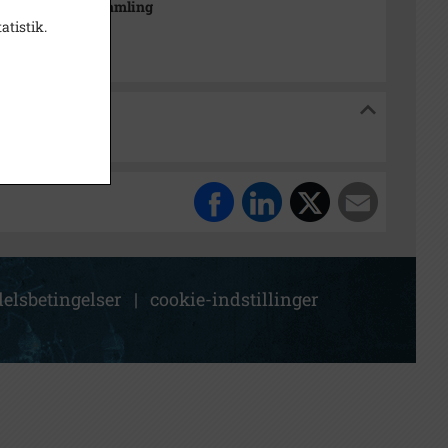
drætshistorisk Samling
atistik.
orisk Samling
elsbetingelser
|
cookie-indstillinger