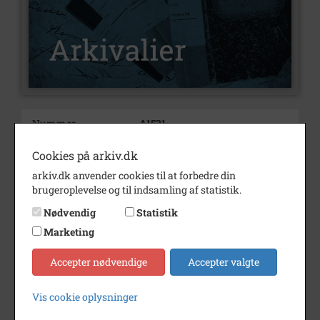
Nummer
A1531
Type
Arkivalier
Cookies på arkiv.dk
Arkivskaber
Nielsen, Aage, Norre
arkiv.dk anvender cookies til at forbedre din
brugeroplevelse og til indsamling af statistik.
Beskrivelse
Aage Nielsen
Nødvendig
Statistik
Norre, Nebbelunde
Marketing
Periode
1946 - 1947
Accepter nødvendige
Accepter valgte
Dateringsnote
1946-1947
Se på kort
Vis cookie oplysninger
Type
Sogn (1000-2050)