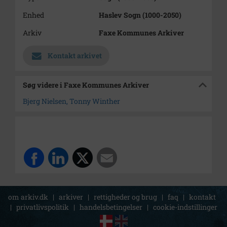
Enhed
Haslev Sogn (1000-2050)
Arkiv
Faxe Kommunes Arkiver
Kontakt arkivet
Søg videre i Faxe Kommunes Arkiver
Bjerg Nielsen, Tonny Winther
om arkiv.dk
|
arkiver
|
rettigheder og brug
|
faq
|
kontakt
|
privatlivspolitik
|
handelsbetingelser
|
cookie-indstillinger