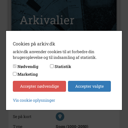
Cookies på arkiv.dk
Nummer
A717
arkiv.dk anvender cookies til at forbedre din
brugeroplevelse og til indsamling af statistik.
Type
Arkivalier
Nødvendig
Statistik
Beskrivelse
Bjerg Nielsen, Tonny Winther
Marketing
Lysholm Alle 22
Accepter nødvendige
Accepter valgte
Bemærkning
Oprettet i Arkibas 04.01.07 af
KJE
Vis cookie oplysninger
Periode
1800 - 2007
Se på kort
Type
Sogn (1000-2050)