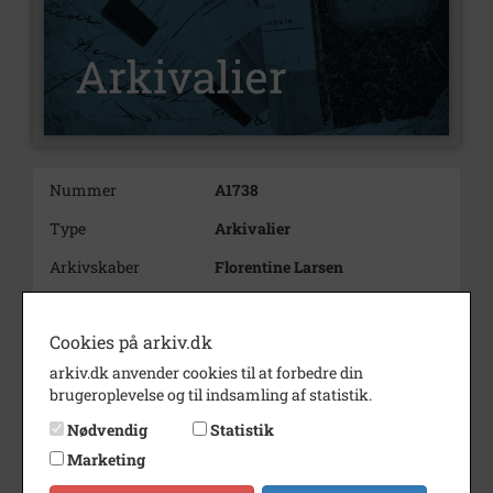
Nummer
A1738
Type
Arkivalier
Arkivskaber
Florentine Larsen
Beskrivelse
Florentine Larsen, født
Jakobsdatter
Cookies på arkiv.dk
beskrivelse af redningsdåd
arkiv.dk anvender cookies til at forbedre din
brugeroplevelse og til indsamling af statistik.
Født/stiftet
27/1-1824 i Torøje
Nødvendig
Statistik
Død/nedlagt
14.02.1906
Marketing
Bemærkning
"Medaljekonen", som reddede 3