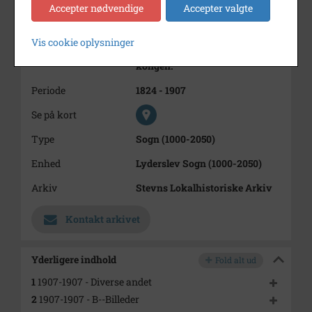
Accepter nødvendige
Accepter valgte
drenge
fra at drukne i Gevnø Gadekær
og som
Vis cookie oplysninger
den første kvinde fik medalje af
kongen.
Periode
1824 - 1907
Se på kort
Type
Sogn (1000-2050)
Enhed
Lyderslev Sogn (1000-2050)
Arkiv
Stevns Lokalhistoriske Arkiv
Kontakt arkivet
Yderligere indhold
Fold alt ud
1
1907-1907 - Diverse andet
2
1907-1907 - B--Billeder