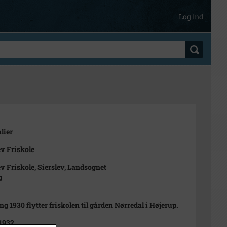
Log ind
lier
ev Friskole
ev Friskole, Sierslev, Landsognet
g
g 1930 flytter friskolen til gården Nørredal i Højerup.
 1932