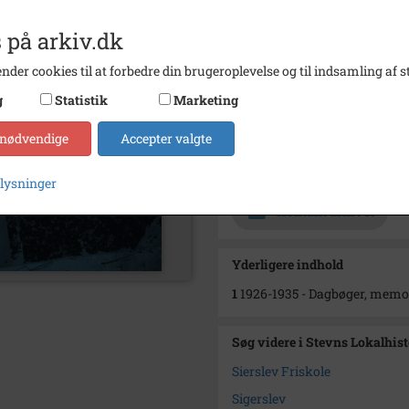
Dateringsnote
Dagbog
 på arkiv.dk
Forhan
nder cookies til at forbedre din brugeroplevelse og til indsamling af st
Se på kort
g
Statistik
Marketing
Type
Sogn (
 nødvendige
Accepter valgte
Enhed
Store 
Arkiv
Stevns
plysninger
Kontakt arkivet
Yderligere indhold
1
1926-1935 - Dagbøger, memoir
Søg videre i Stevns Lokalhis
Sierslev Friskole
Sigerslev