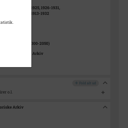
 1871-1894, 19051925, 1926-1931,
dlings protokol 1913-1932
atistik.
1000-2050)
Heddinge Sogn (1000-2050)
 Lokalhistoriske Arkiv
Fold alt ud
er o.l.
toriske Arkiv