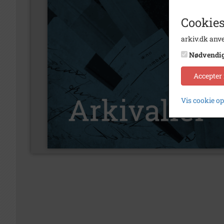
Cookies
arkiv.dk anve
Nødvendi
Accepter
Vis cookie o