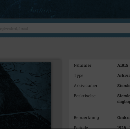
Nummer
A1915
Type
Arkiva
Arkivskaber
Siersl
Beskrivelse
Siersl
dagbo
Bemærkning
Omkrin
Periode
1926 -