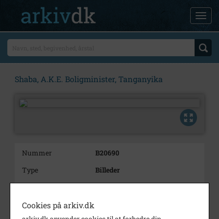
Shaba, A.K.E. Boligminister, Tanganyika
Nummer
B20690
Type
Billeder
Beskrivelse
Shaba, A.K.E. Boligminister,
Tanganyika
Cookies på arkiv.dk
Bemærkning
24 negativer.
arkiv.dk anvender cookies til at forbedre din