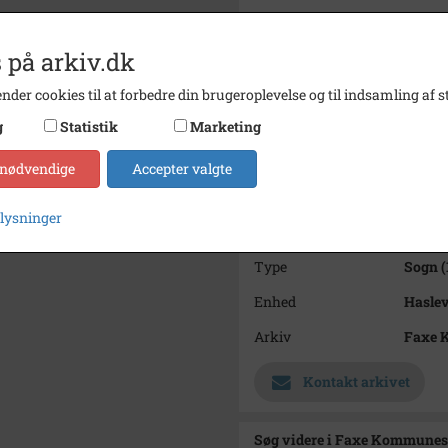
Bemærkning
Fotost
 på arkiv.dk
Periode
1900 -
Dateringsnote
1906
nder cookies til at forbedre din brugeroplevelse og til indsamling af st
g
Statistik
Marketing
Fotograf
Ukend
Størrelse
8,5x12,
 nødvendige
Accepter valgte
Materiale
s/h po
plysninger
Se på kort
Type
Sogn (
Enhed
Haslev
Arkiv
Faxe 
Kontakt arkivet
Søg videre i Faxe Kommunes