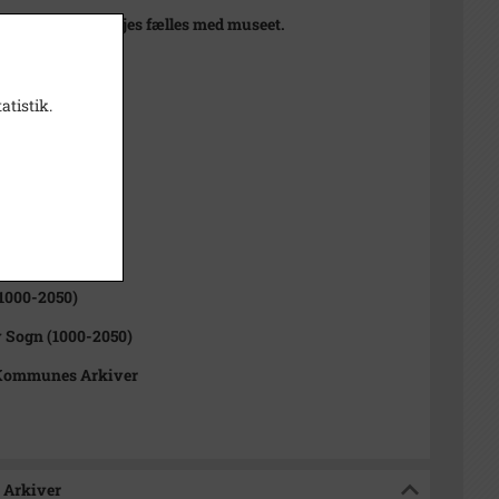
at udsnit 44x54 ejes fælles med museet.
 1910
atistik.
t
 10,5x14, 21x29,5
sitiv
1000-2050)
 Sogn (1000-2050)
Kommunes Arkiver
 Arkiver