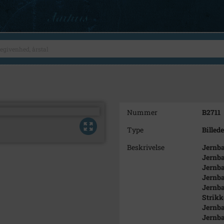
Nummer
B2711
Type
Billede
Beskrivelse
Jernba
Jernba
Jernba
Jernba
Jernba
Strikk
Jernba
Jernba