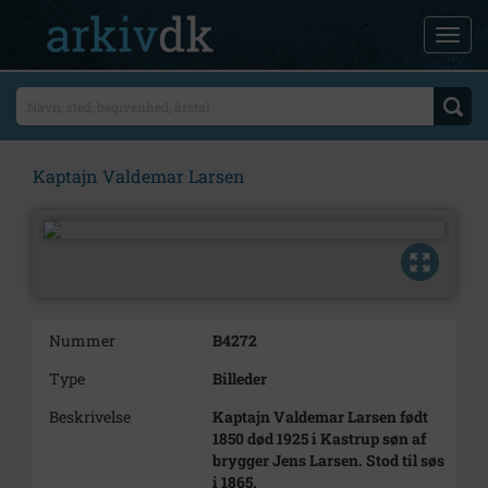
Kaptajn Valdemar Larsen
Nummer
B4272
Type
Billeder
Beskrivelse
Kaptajn Valdemar Larsen født
1850 død 1925 i Kastrup søn af
brygger Jens Larsen. Stod til søs
i 1865.