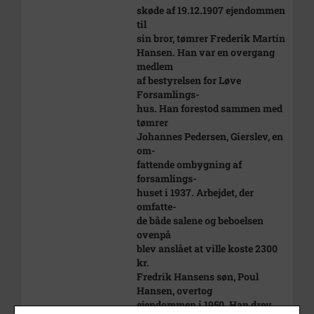
skøde af 19.12.1907 ejendommen
til
sin bror, tømrer Frederik Martin
Hansen. Han var en overgang
medlem
af bestyrelsen for Løve
Forsamlings-
hus. Han forestod sammen med
tømrer
Johannes Pedersen, Gierslev, en
om-
fattende ombygning af
forsamlings-
huset i 1937. Arbejdet, der
omfatte-
de både salene og beboelsen
ovenpå
blev anslået at ville koste 2300
kr.
Fredrik Hansens søn, Poul
Hansen, overtog
ejendommen i 1950. Han drev