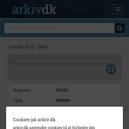
Labæk 30 B - 1989
Nummer
B3223
Type
Billeder
Beskrivelse
Labæk 30 B.
Cookies på arkiv.dk
Bemærkning
Tidligere 1989/92-32.
arkiv.dk anvender cookies til at forbedre din