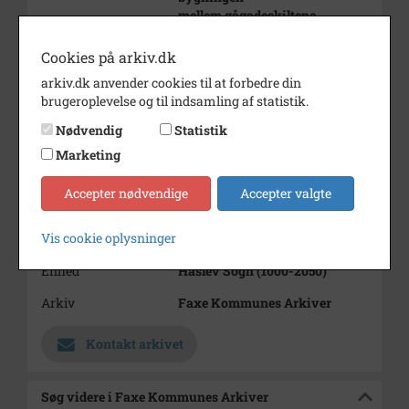
mellem gågadeskiltene.
Årstal
1986
Cookies på arkiv.dk
Dateringsnote
efterår 1986
arkiv.dk anvender cookies til at forbedre din
brugeroplevelse og til indsamling af statistik.
Fotograf
Lærer Greve
Nødvendig
Statistik
Størrelse
10x15
Marketing
Materiale
farve positiv
Accepter nødvendige
Accepter valgte
Se på kort
Vis cookie oplysninger
Type
Sogn (1000-2050)
Enhed
Haslev Sogn (1000-2050)
Arkiv
Faxe Kommunes Arkiver
Kontakt arkivet
Søg videre i Faxe Kommunes Arkiver