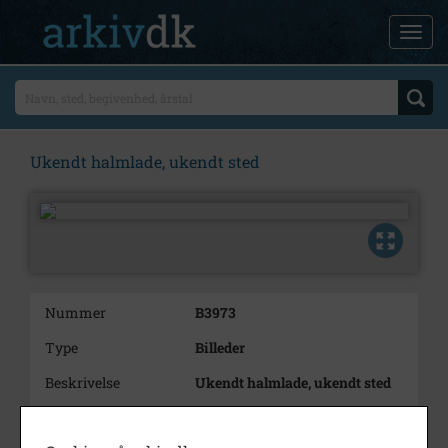
Ukendt halmlade, ukendt sted
Nummer
B3973
Type
Billeder
Beskrivelse
Ukendt halmlade, ukendt sted
Periode
1930 - 1970