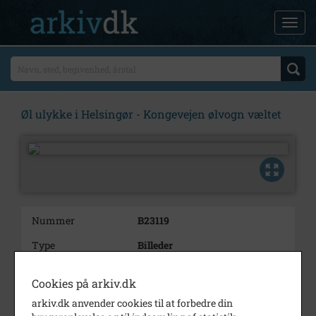
Øl ulykke i Helsingør - Kongevejen ølvogn væltet
Nummer
B23119
Type
Billeder
Beskrivelse
Øl ulykke i Helsingør -
Cookies på arkiv.dk
Kongevejen ølvogn væltet
arkiv.dk anvender cookies til at forbedre din
Årstal
1972