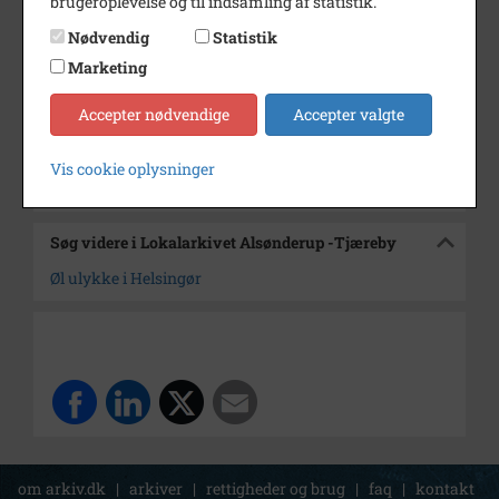
brugeroplevelse og til indsamling af statistik.
Dateringsnote
4/9 1972
Nødvendig
Statistik
Fotograf
Jørgen Rubæk Hansen
Marketing
Arkiv
Lokalarkivet Alsønderup -
Accepter nødvendige
Accepter valgte
Tjæreby
Vis cookie oplysninger
Kontakt arkivet
Søg videre i Lokalarkivet Alsønderup -Tjæreby
Øl ulykke i Helsingør
om arkiv.dk
|
arkiver
|
rettigheder og brug
|
faq
|
kontakt