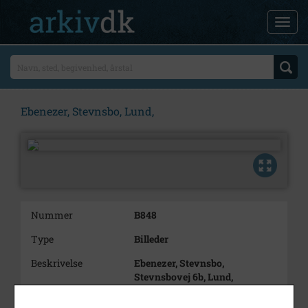
Ebenezer, Stevnsbo, Lund,
Nummer
B848
Type
Billeder
Beskrivelse
Ebenezer, Stevnsbo,
Stevnsbovej 6b, Lund,
Periode
1910 - 1930