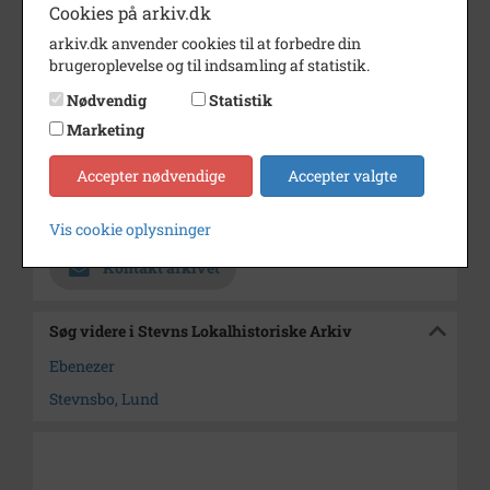
Cookies på arkiv.dk
Dateringsnote
Ca. 1920
arkiv.dk anvender cookies til at forbedre din
brugeroplevelse og til indsamling af statistik.
Fotograf
Ukendt
Nødvendig
Statistik
Størrelse
9 x 14
Marketing
Materiale
Postkort
Accepter nødvendige
Accepter valgte
Se på kort
Arkiv
Stevns Lokalhistoriske Arkiv
Vis cookie oplysninger
Kontakt arkivet
Søg videre i Stevns Lokalhistoriske Arkiv
Ebenezer
Stevnsbo, Lund